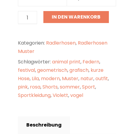
RADLERHOSE
IN DEN WARENKORB
BOLD
FEATHERS
MENGE
Kategorien:
Radlerhosen
,
Radlerhosen
Muster
Schlagwörter:
animal print
,
Federn
,
festival
,
geometrisch
,
grafisch
,
kurze
Hose
,
Lila
,
modern
,
Muster
,
natur
,
outfit
,
pink
,
rosa
,
Shorts
,
sommer
,
Sport
,
Sportkleidung
,
Violett
,
vogel
Beschreibung